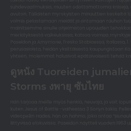
suhdevaatimuksia, muuten odottamattomia kriisejä, m
avuton. Tällaisten myrskyisten minuuttien keskeltä lö
valmis pelastamaan meidät ja antamaan rauhan tuor
mainitsemme sinulle ohjelmiston upouuden tehokkaa
merkityksestä vaikeuksissa, katsoa voimaa myrskyjen s
Poseidon ja Amymone, fresko Stabiaessa, Italiassa, 1. v
perusasioista, heidän yksittäisestä kaupungistaan ​​Kor
yhteen, molemmat halusivat epätoivoisesti tehdä k
ดูหนัง Tuoreiden jumali
Storms งพายุ ซับไทย
Hän tarjoaa meille myös henkiä, neuvoja, ja voit lopul
kuten Jesus of Battle -vaiheessa 3 Sonyn takia. Pelien
videopeliin Hades, hän on hahmo, joka antaa “siunauk
liittyvissä elokuvissa. Poseidon näytteli vuoden 196