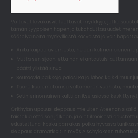
Valtavat leväkasvit tuottavat myrkkyjä, jotka saast
tämän tyyppisen hapen ja tukahduttaa uudet meren
säätelyaineita myrkyllisistä kasveista ja voit hapetta
Anita kaipaa aviomiestä, heidän kolmen pienen lap
Mutta sen sijaan, että hän ei antautuisi auttamaa
päätti ylistää sinua.
Seuraavia paikkoja palasi Ra ja lähes kaikki muut ju
Tuore kuolematon isä valtameren vuohista, muutet
Setin erinomainen kultti on itse asiassa keskittyn
Orithyian upouusi sieppaus mieluiten Ateenan sisäll
taistelua että sen jälkeen, ja olet ilmeisesti edust
edustettuna, koska parrakas poika hyvässä tunikassa, 
sieppaus dramatisoitiin myös Aischyloksen tuhotuss