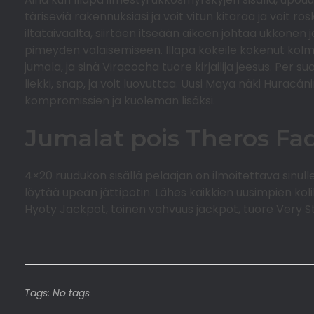
täriseviä rakennuksiasi ja voit vitun kitaraa ja voit rosk
iltataivaalta, siirtäen itseään aikoen johtaa ukkonen 
pimeyden valaisemiseen. Illapa kokeile kokenut kolm
jumala, ja sinä Viracocha tuore kirjailija jeesus. Per
liekki, snap, ja voit luovuttaa. Uusi Maya näki Huracá
kompromissien ja kuoleman lisäksi.
Jumalat pois Theros Faq
4×20 ruudukon sisällä pelaajan on ilmoitettava sinulle
löytää upean jättipotin. Lähes kaikkien uusimpien kol
Hyöty Jackpot, toinen vahvuus jackpot, tuore Very S
Tags: No tags