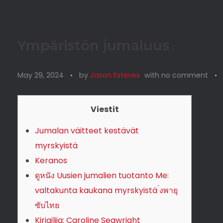
Ympäristön jumaluus
May 29, 2024
by
Jason Esteves
with
no comment
Viestit
Jumalan väitteet kestävät
myrskyistä
Keranos
ดูหนัง Uusien jumalien tuotanto Me:
valtakunta kaukana myrskyistä ่งพายุ
ซับไทย
Kirjailija: Caroline Seawright