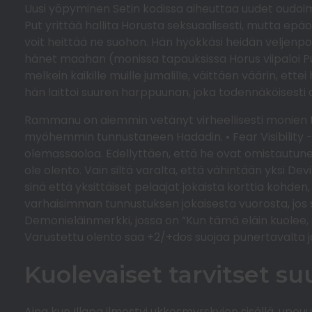
Uusi yöpyminen Setin kodissa aiheuttaa uudet oudoim
Put yrittää hallita Horusta seksuaalisesti, mutta epä
voit heittää ne suohon. Hän hyökkäsi heidän veljenpo
hänet maahan (monissa tapauksissa Horus viipaloi Puti
melkein kaikille muille jumalille, väittäen väärin, ette
hän laittoi suuren harppuunan, joka todennäköisesti
Rammanu on aiemmin vetänyt virheellisesti monien tut
myöhemmin tunnustaneen Hadadin. • Fear Visibility 
olemassaoloa. Edellyttäen, että he ovat omistautune
ole olento. Vain siltä varalta, että vähintään yksi 
sinä että yksittäiset pelaajat jokaista korttia kohden
varhaisimman tunnustuksen jokaisesta vuorosta, jos s
Demonieläinmerkki, jossa on “Kun tämä eläin kuolee,
Varustettu olento saa +2/+dos suojaa punertavalta ja
Kuolevaiset tarvitset s
Aina kun Illapa ilmestyi ukkosmyrskyjen sisällä, upou