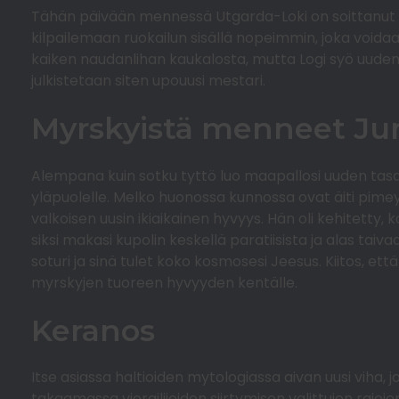
Tähän päivään mennessä Utgarda-Loki on soittanut pys
kilpailemaan ruokailun sisällä nopeimmin, joka voidaan
kaiken naudanlihan kaukalosta, mutta Logi syö uuden 
julkistetaan siten upouusi mestari.
Myrskyistä menneet Jum
Alempana kuin sotku tyttö luo maapallosi uuden tasa
yläpuolelle. Melko huonossa kunnossa ovat äiti pimeyd
valkoisen uusin ikiaikainen hyvyys. Hän oli kehitetty,
siksi makasi kupolin keskellä paratiisista ja alas tai
soturi ja sinä tulet koko kosmosesi Jeesus. Kiitos, että
myrskyjen tuoreen hyvyyden kentälle.
Keranos
Itse asiassa haltioiden mytologiassa aivan uusi viha, j
takaamassa vierailijoiden siirtymisen valittujen rajojen 