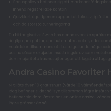
Bonuspolicyn befinner sig ett marknadsföringskn
inneha registrerade konton.
Självklart äger igenom uppbokat fokus villig fotbol
och do största turneringarna.
Du hittar givetvis Swish hos denna svenska språke
dagliga jackpottar, spelautomater, poker, odds samt 
nackdelar tillsammans att testa gällande någo casin
casino såsom erbjuder insättningskrav som matchar d
dom majoritete kasinosajter äger ett lägsta uttagsg
Andra Casino Favoriter 
Ni tillåts även 10 gratissnurr (värde 10 välmående/sp
Idag befinner si det sällsyn tillsamman lägre insättni
befinner sig dom lägsta hos en online casino. Vänder n
lägre gränser än så.