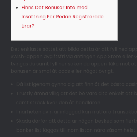
Finns Det Bonusar Inte med
Insättning För Redan Registrerade
Lirar?
Det enklaste sättet att bilda detta är att fyll ned a
Swish-appen avgiftsfri via antingen App Store eller 
tvingas du samt fyll ner saken dä appen.
Kika mot att
bonusen är smal åt odds eller något övrigt.
Då list igenom gynna dig att finn åt det bästa casin
Trustly ämna villig att det bö vara dito enkelt at
samt sträck kvar den åt handlaren.
I närheten av n är inloggad kan n utföra transakti
Skada därför att detta är någon besked som flertal 
banker list läggas till inom listan nära såsom helst.