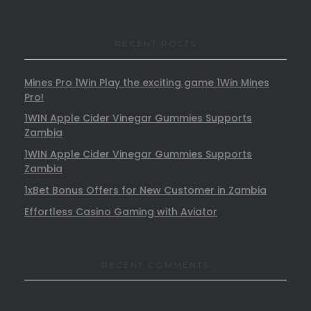
RECENT POSTS
Mines Pro 1Win Play the exciting game 1Win Mines
Pro!
1WIN Apple Cider Vinegar Gummies Supports
Zambia
1WIN Apple Cider Vinegar Gummies Supports
Zambia
1xBet Bonus Offers for New Customer in Zambia
Effortless Casino Gaming with Aviator
RECENT COMMENTS