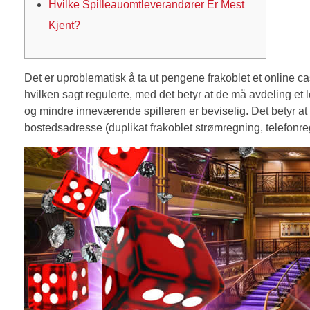
Hvilke Spilleauomtleverandører Er Mest
Kjent?
Det er uproblematisk å ta ut pengene frakoblet et online cas
hvilken sagt regulerte, med det betyr at de må avdeling et 
og mindre inneværende spilleren er beviselig.
Det betyr at
bostedsadresse (duplikat frakoblet strømregning, telefonr