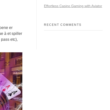
Effortless Casino Gaming with Aviator
RECENT COMMENTS
noene er
 à et spiller
 pass etc),