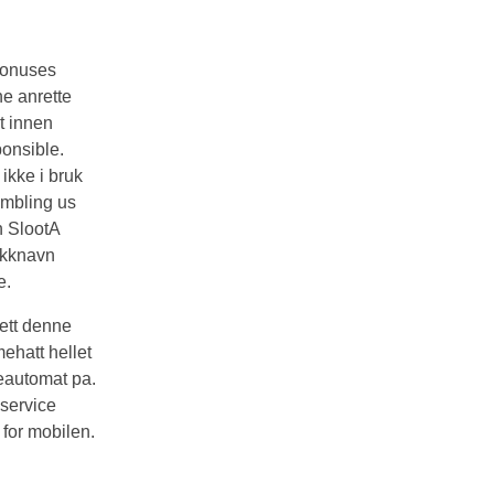
bonuses
ne anrette
t innen
ponsible.
ikke i bruk
ambling us
n SlootA
dekknavn
e.
sett denne
ehatt hellet
leautomat pa.
service
 for mobilen.