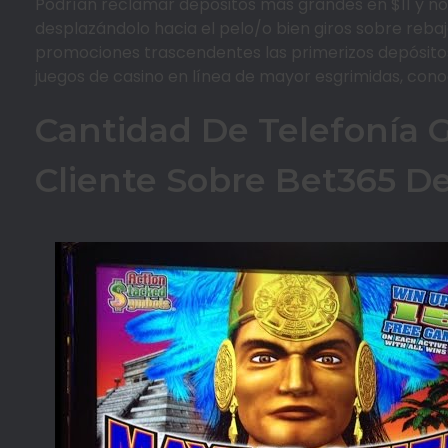
Podrían reclamar depósitos más grandes en $11 y no
desplazándolo hacia el pelo/o bien giros sobre reb
promociones trascendentes las primerizos depósitos p
juegos de casino en línea de mayor esgrimidas, cono
Cantidad De Telefonía 
Cliente Sobre Bet365 D