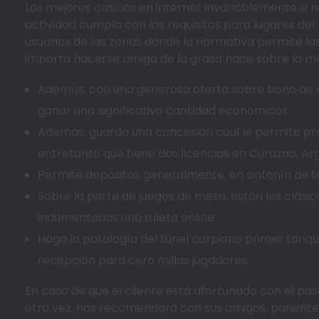
Los mejores casinos en internet invariablemente si 
actividad cumpla con los requisitos para lugares de
usuarios de las zonas donde la normativa permite las
importa hacerse amiga de la grasa hace sobre la moti
Ademí¡s, con una generosa oferta sobre bono de
ganar una significativo cantidad económicos.
Además, guarda una concesión cual le permite pr
entretanto que tiene dos licencias en Curazao, Argent
Permite depósitos generalmente, en sintonía de té
Sobre la parte de juegos de mesa, están los clásic
indumentarias una ruleta online.
Haga la patologí­a del túnel carpiano primer tanqu
recepción para cero millas jugadores.
En caso de que el cliente está afortunado con el pa
otra vez, nos recomendará con sus amigos, pariente