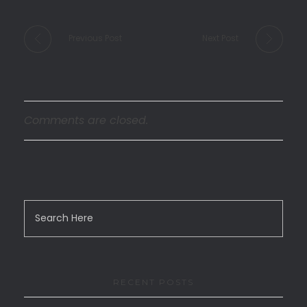
Previous Post
Next Post
Comments are closed.
RECENT POSTS