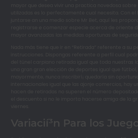
mayor que desea vivir una practica novedosa sobre el
utilizadas es lo perfectamente cual necesita. Con el
juntarse an una medio sobre Mr Bet, aquí les prop
registrarse e comenzar especie acerca de oriente di
mayor avanzadas las medidas oportunas de seguridad
Nada más tiene que ir en “Retirada” referente a su per
instrucciones. Dispongas referente a perfil cual podrí
del túnel carpiano retirada igual que toda nuestras
una gran gran elección de deportes igual que fútbol,
mayormente, nunca inscribirí¡ quedaría sin oportunid
internacionales igual que las ajonje comercios, hay
hacen de retiradas no superen el número depositad
el descuento si no le importa hacerse amiga de la 
viernes.
Variacií³n Para los Jueg