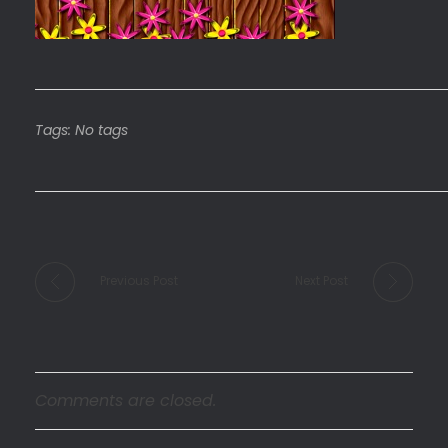
Tags: No tags
Previous Post
Next Post
Comments are closed.