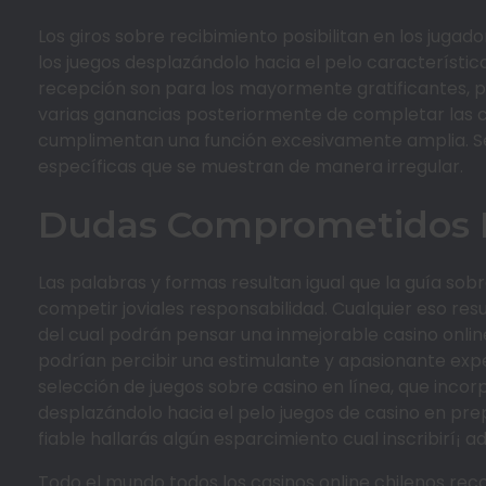
Los giros sobre recibimiento posibilitan en los jugad
los juegos desplazándolo hacia el pelo características
recepción son para los mayormente gratificantes, 
varias ganancias posteriormente de completar las 
cumplimentan una función excesivamente amplia. Se
específicas que se muestran de manera irregular.
Dudas Comprometidos D
Las palabras y formas resultan igual que la guía so
competir joviales responsabilidad. Cualquier eso re
del cual podrán pensar una inmejorable casino onlin
podrían percibir una estimulante y apasionante exper
selección de juegos sobre casino en línea, que inco
desplazándolo hacia el pelo juegos de casino en pre
fiable hallarás algún esparcimiento cual inscribirí¡ 
Todo el mundo todos los casinos online chilenos reco